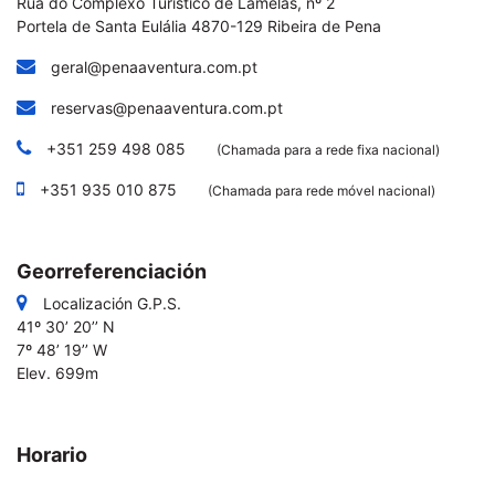
Rua do Complexo Turístico de Lamelas, nº 2
Portela de Santa Eulália
4870-129 Ribeira de Pena
geral@penaaventura.com.pt
reservas@penaaventura.com.pt
+351 259 498 085
(Chamada para a rede fixa nacional)
+351 935 010 875
(Chamada para rede móvel nacional)
Georreferenciación
Localización G.P.S.
41º 30’ 20’’ N
7º 48’ 19’’ W
Elev. 699m
Horario